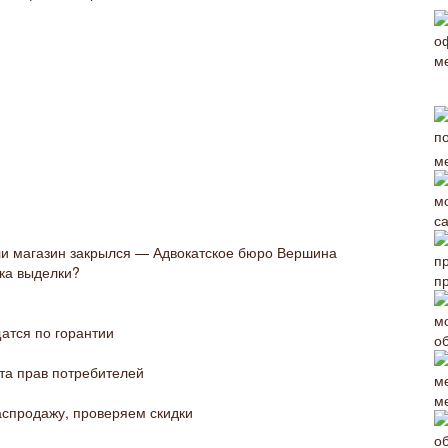
м
с
сли магазин закрылся — Адвокатское бюро Вершина
нка выделки?
п
щатся по горантии
о
та прав потребителей
м
аспродажу, проверяем скидки