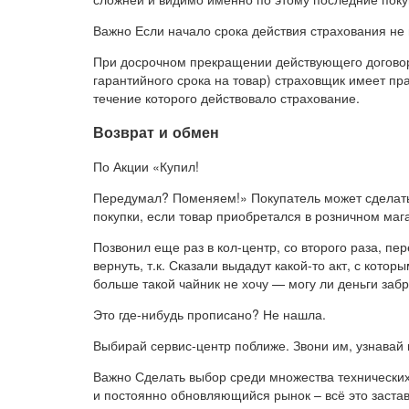
Важно Если начало срока действия страхования не 
При досрочном прекращении действующего договор
гарантийного срока на товар) страховщик имеет пр
течение которого действовало страхование.
Возврат и обмен
По Акции «Купил!
Передумал? Поменяем!» Покупатель может сделать 
покупки, если товар приобретался в розничном маг
Позвонил еще раз в кол-центр, со второго раза, пе
вернуть, т.к. Сказали выдадут какой-то акт, с кото
больше такой чайник не хочу — могу ли деньги заб
Это где-нибудь прописано? Не нашла.
Выбирай сервис-центр поближе. Звони им, узнавай 
Важно Сделать выбор среди множества технических
и постоянно обновляющийся рынок – всё это застав