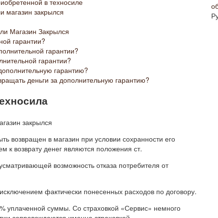
риобретенной в техносиле
о
ли магазин закрылся
Р
сли Магазин Закрылся
ной гарантии?
ополнительной гарантии?
олнительной гарантии?
а дополнительную гарантию?
звращать деньги за дополнительную гарантию?
техносила
ть возвращен в магазин при условии сохранности его
ем к возврату денег являются положения ст.
усматривающей возможность отказа потребителя от
 исключением фактически понесенных расходов по договору.
0% уплаченной суммы. Со страховкой «Сервис» немного
пки сопровождаются именно страховкой.