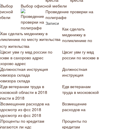
кресла
Выбор офисной мебели
Проведение проверки на
полиграфе
Записи
Как сделать
медкнижку в
поликлинике по
есту жительства
Цвсиг увм гу мвд
россии по москве в
ахорово адрес
Должностная
инструкция
ровизора склада
Едв ветеранам
труда в московской
бласти в 2018
Возмещение
расходов на
едосмотр из фсс 2018
Проценты по
кредитам