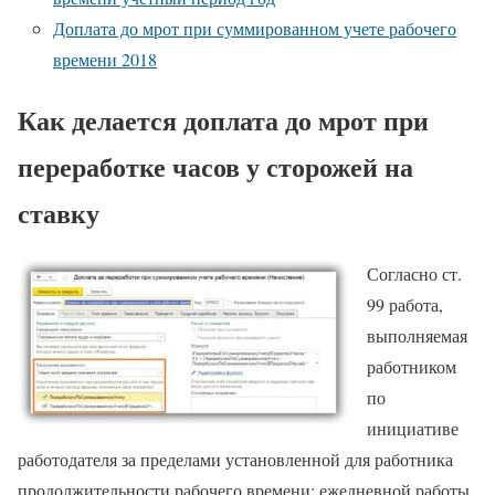
Доплата до мрот при суммированном учете рабочего
времени 2018
Как делается доплата до мрот при
переработке часов у сторожей на
ставку
Согласно ст.
99 работа,
выполняемая
работником
по
инициативе
работодателя за пределами установленной для работника
продолжительности рабочего времени: ежедневной работы