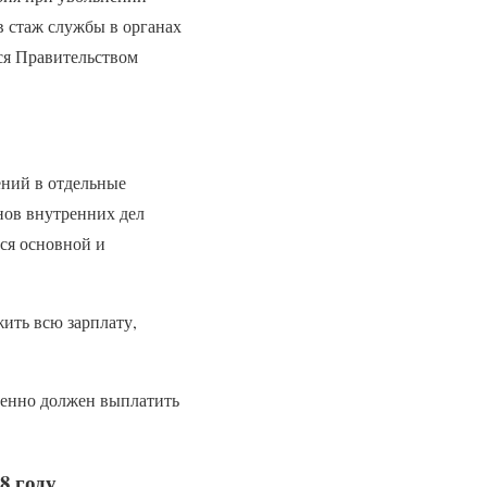
в стаж службы в органах
ся Правительством
ений в отдельные
нов внутренних дел
тся основной и
жить всю зарплату,
менно должен выплатить
8 году