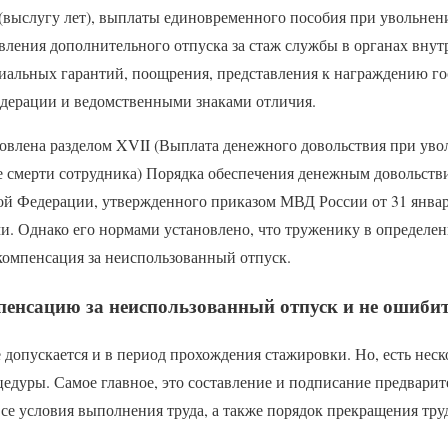
 (выслугу лет), выплаты единовременного пособия при увольнен
вления дополнительного отпуска за стаж службы в органах внут
иальных гарантий, поощрения, представления к награждению г
дерации и ведомственными знаками отличия.
овлена разделом XVII (Выплата денежного довольствия при уво
ае смерти сотрудника) Порядка обеспечения денежным довольств
ой Федерации, утвержденного приказом МВД России от 31 января
. Однако его нормами установлено, что труженику в определе
компенсация за неиспользованный отпуск.
пенсацию за неиспользованный отпуск и не ошиби
 допускается и в период прохождения стажировки. Но, есть нес
едуры. Самое главное, это составление и подписание предварите
се условия выполнения труда, а также порядок прекращения тр