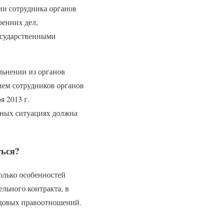
ии сотрудника органов
ренних дел,
осударственными
льнении из органов
ием сотрудников органов
 2013 г.
нных ситуациях должна
ться?
колько особенностей
льного контракта, в
удовых правоотношений.