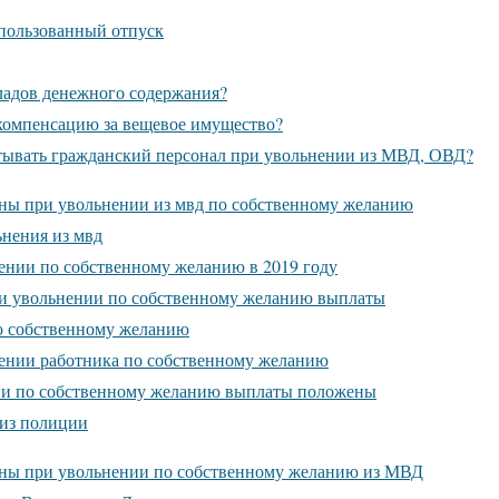
пользованный отпуск
ладов денежного содержания?
компенсацию за вещевое имущество?
тывать гражданский персонал при увольнении из МВД, ОВД?
ны при увольнении из мвд по собственному желанию
нения из мвд
нии по собственному желанию в 2019 году
ри увольнении по собственному желанию выплаты
о собственному желанию
ении работника по собственному желанию
ии по собственному желанию выплаты положены
 из полиции
ны при увольнении по собственному желанию из МВД