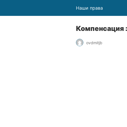
Наши права
Компенсация з
ovdmitjb