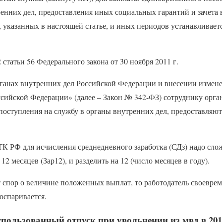
енних дел, предоставления иных социальных гарантий и зачета 
 указанных в настоящей статье, и иных периодов устанавливает
 статьи 56 Федерального закона от 30 ноября 2011 г.
ганах внутренних дел Российской Федерации и внесении измен
ссийской Федерации» (далее – Закон № 342-ФЗ) сотруднику орга
 поступления на службу в органы внутренних дел, предоставляю
9 ТК РФ для исчисления среднедневного заработка (СДз) надо сло
2 месяцев (Зар12), и разделить на 12 (число месяцев в году).
т спор о величине положенных выплат, то работодатель своевре
 оспаривается.
пользованный отпуск при увольнении из мвд в 201