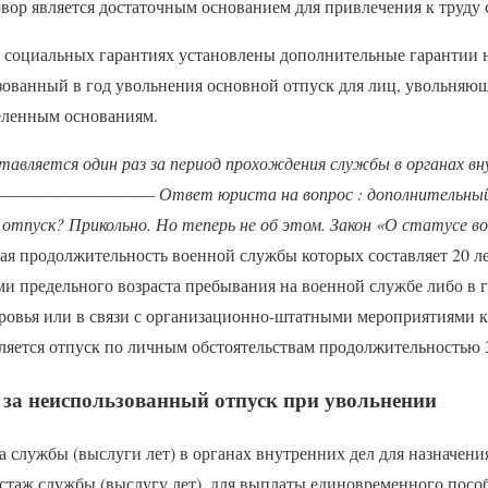
вор является достаточным основанием для привлечения к труду
о социальных гарантиях установлены дополнительные гарантии 
зованный в год увольнения основной отпуск для лиц, увольняющ
еленным основаниям.
авляется один раз за период прохождения службы в органах вн
————— Ответ юриста на вопрос : дополнительный о
 отпуск? Прикольно. Но теперь не об этом. Закон «О статусе в
 продолжительность военной службы которых составляет 20 лет 
ми предельного возраста пребывания на военной службе либо в 
ровья или в связи с организационно-штатными мероприятиями к
ляется отпуск по личным обстоятельствам продолжительностью 3
 за неиспользованный отпуск при увольнении
 службы (выслуги лет) в органах внутренних дел для назначения
 стаж службы (выслугу лет), для выплаты единовременного посо