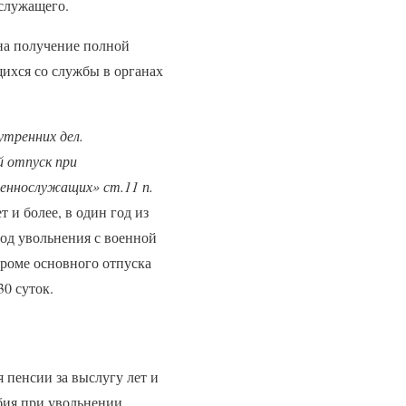
 служащего.
на получение полной
ихся со службы в органах
утренних дел.
тпуск при
оеннослужащих» ст.11 п.
и более, в один год из
год увольнения с военной
роме основного отпуска
0 суток.
 пенсии за выслугу лет и
бия при увольнении