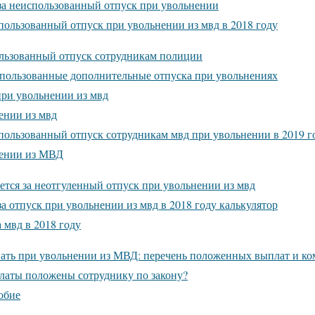
за неиспользованный отпуск при увольнении
пользованный отпуск при увольнении из мвд в 2018 году
льзованный отпуск сотрудникам полиции
пользованные дополнительные отпуска при увольнениях
ри увольнении из мвд
ении из мвд
пользованный отпуск сотрудникам мвд при увольнении в 2019 г
ении из МВД
ется за неотгуленный отпуск при увольнении из мвд
а отпуск при увольнении из мвд в 2018 году калькулятор
 мвд в 2018 году
ать при увольнении из МВД: перечень положенных выплат и к
латы положены сотруднику по закону?
обие