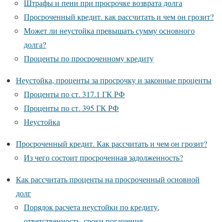
Штрафы и пени при просрочке возврата долга
Просроченный кредит. как рассчитать и чем он грозит?
Может ли неустойка превышать сумму основного
долга?
Проценты по просроченному кредиту
Неустойка, проценты за просрочку и законные проценты
Проценты по ст. 317.1 ГК РФ
Проценты по ст. 395 ГК РФ
Неустойка
Просроченный кредит. Как рассчитать и чем он грозит?
Из чего состоит просроченная задолженность?
Как рассчитать проценты на просроченный основной
долг
Порядок расчета неустойки по кредиту,
ответственность, сроки погашения