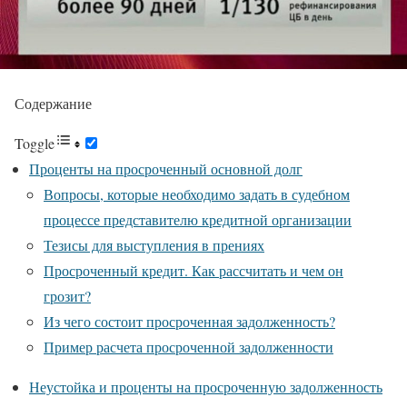
Содержание
Toggle
Проценты на просроченный основной долг
Вопросы, которые необходимо задать в судебном
процессе представителю кредитной организации
Тезисы для выступления в прениях
Просроченный кредит. Как рассчитать и чем он
грозит?
Из чего состоит просроченная задолженность?
Пример расчета просроченной задолженности
Неустойка и проценты на просроченную задолженность