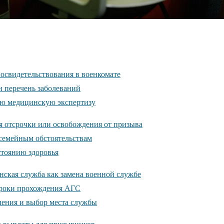
освидетельствования в военкомате
и перечень заболеваний
ую медицинскую экспертизу
я отсрочки или освобождения от призыва
 семейным обстоятельствам
стоянию здоровья
нская служба как замена военной службе
сроки прохождения АГС
ления и выбор места службы
и выплаты для призывников