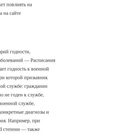
ет повлиять на
а на сайте
орий годности,
заболеваний — Расписания
ает годность к военной
при которой призывник
ной службе: гражданин
о не годен к службе,
 военной службе,
 конкретные диагнозы и
рия. Например, при
II степени — также