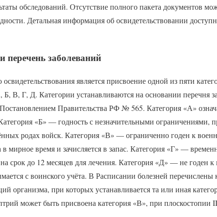
ьтаты обследований. Отсутствие полного пакета документов мож
дности. Детальная информация об освидетельствовании доступн
 и перечень заболеваний
 освидетельствования является присвоение одной из пяти катег
 Б, В, Г, Д. Категории устанавливаются на основании перечня 
 Постановлением Правительства РФ № 565. Категория «А» означ
 Категория «Б» — годность с незначительными ограничениями, 
ённых родах войск. Категория «В» — ограниченно годен к воен
 в мирное время и зачисляется в запас. Категория «Г» — временн
 на срок до 12 месяцев для лечения. Категория «Д» — не годен к
мается с воинского учёта. В Расписании болезней перечислены
ий организма, при которых устанавливается та или иная катего
птрий может быть присвоена категория «В», при плоскостопии I