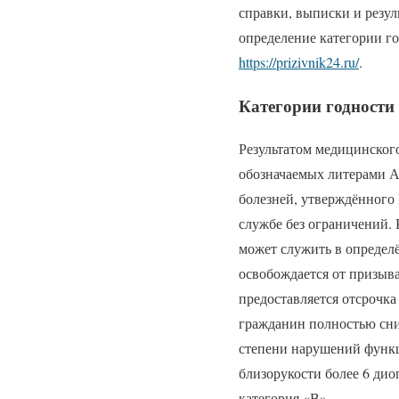
справки, выписки и резул
определение категории го
https://prizivnik24.ru/
.
Категории годности
Результатом медицинского
обозначаемых литерами А,
болезней, утверждённого
службе без ограничений.
может служить в определ
освобождается от призыва
предоставляется отсрочка
гражданин полностью сни
степени нарушений функц
близорукости более 6 дио
категория «В».