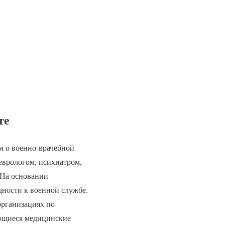
те
м о военно-врачебной
еврологом, психиатром,
 На основании
дности к военной службе.
организациях по
еющиеся медицинские