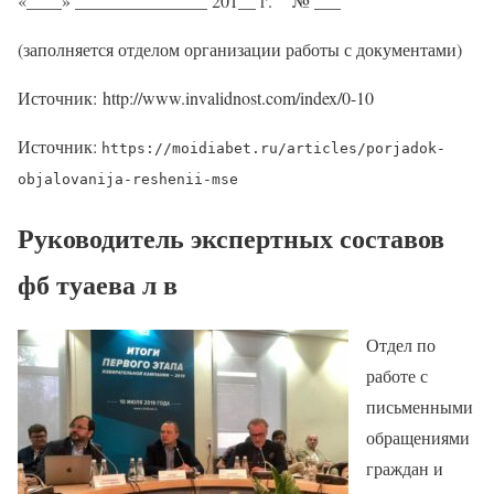
«____» _______________ 201__ г. № ___
(заполняется отделом организации работы с документами)
Источник: http://www.invalidnost.com/index/0-10
Источник:
https://moidiabet.ru/articles/porjadok-
objalovanija-reshenii-mse
Руководитель экспертных составов
фб туаева л в
Отдел по
работе с
письменными
обращениями
граждан и