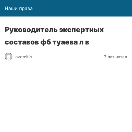
Наши права
Руководитель экспертных
составов фб туаева л в
ovdmitjb
7 лет назад