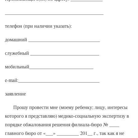
________________________________________
телефон (при наличии указать):
домашний _____________________________
служебный ____________________________
мобильный__________________________
e-mail:_________________________________
заявление
Прошу провести мне (моему ребенку; лицу, интересы
которого я представляю) медико-социальную экспертизу в
порядке обжалования решения филиала-бюро № ____
главного бюро от «___» _________ 201__ г., так как я не