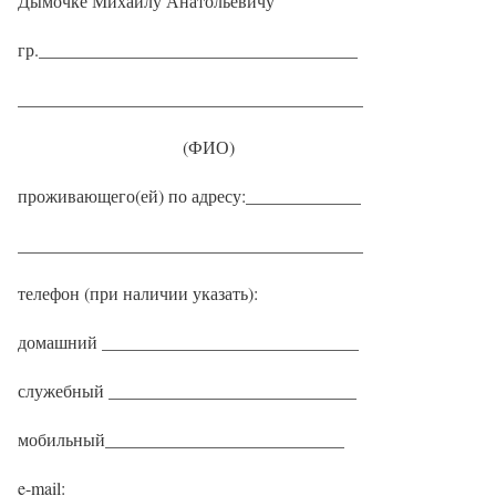
Дымочке Михаилу Анатольевичу
гр.____________________________________
_______________________________________
(ФИО)
проживающего(ей) по адресу:_____________
_______________________________________
телефон (при наличии указать):
домашний _____________________________
служебный ____________________________
мобильный___________________________
e-mail: ________________________________