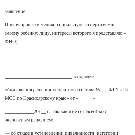
заявление
Прошу провести медико-социальную экспертизу мне
(моему ребенку; лицу, интересы которого я представляю –
ФИО)
________________________________________________
____________________________________________________
____________________________ в порядке
обжалования решения экспертного состава №___ ФГУ «ГБ
МСЭ по Красноярскому краю» от «______»
____________201__ г., так как я не согласен(на) с
экспертным решением:
— об отказе в установлении инвалидности (категории