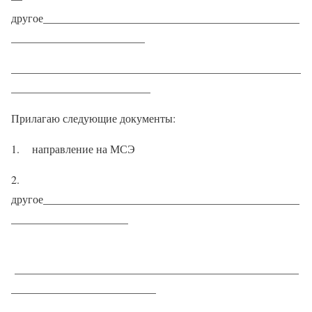
другое______________________________________________
________________________
____________________________________________________
_________________________
Прилагаю следующие документы:
1. направление на МСЭ
2.
другое______________________________________________
_____________________
___________________________________________________
__________________________