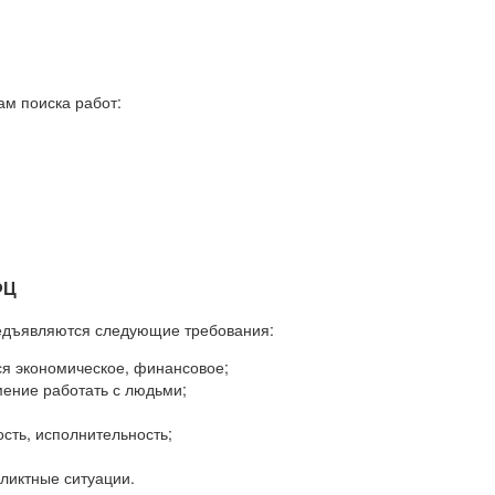
ам поиска работ:
.
ФЦ
предъявляются следующие требования:
ся экономическое, финансовое;
мение работать с людьми;
ость, исполнительность;
ликтные ситуации.