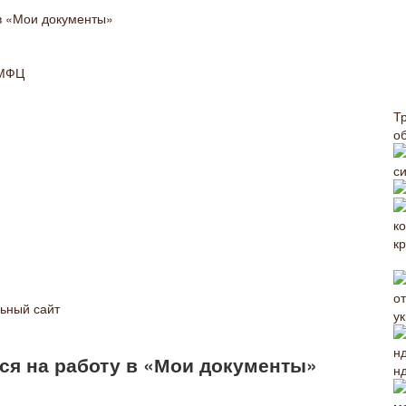
 в «Мои документы»
 МФЦ
Т
о
с
ьный сайт
у
ся на работу в «Мои документы»
н