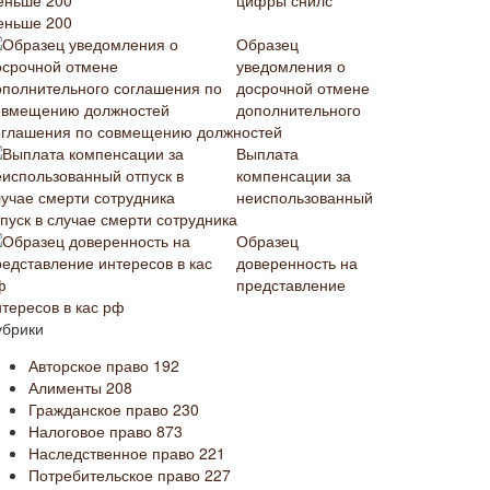
цифры снилс
еньше 200
Образец
уведомления о
досрочной отмене
дополнительного
оглашения по совмещению должностей
Выплата
компенсации за
неиспользованный
пуск в случае смерти сотрудника
Образец
доверенность на
представление
нтересов в кас рф
убрики
Авторское право
192
Алименты
208
Гражданское право
230
Налоговое право
873
Наследственное право
221
Потребительское право
227