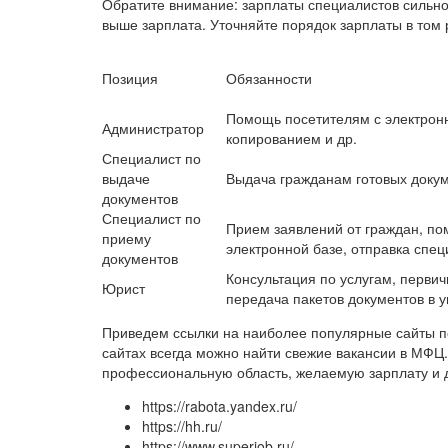
Обратите внимание: зарплаты специалистов сильно 
выше зарплата. Уточняйте порядок зарплаты в том р
Позиция
Обязанности
Помощь посетителям с электрон
Администратор
копированием и др.
Специалист по
выдаче
Выдача гражданам готовых докум
документов
Специалист по
Прием заявлений от граждан, по
приему
электронной базе, отправка спе
документов
Консультация по услугам, первич
Юрист
передача пакетов документов в 
Приведем ссылки на наиболее популярные сайты по
сайтах всегда можно найти свежие вакансии в МФЦ.
профессиональную область, желаемую зарплату и 
https://rabota.yandex.ru/
https://hh.ru/
https://www.superjob.ru/