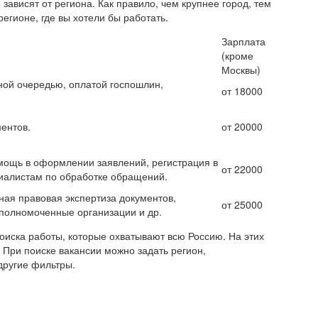
зависят от региона. Как правило, чем крупнее город, тем
егионе, где вы хотели бы работать.
Зарплата
(кроме
Москвы)
ной очередью, оплатой госпошлин,
от 18000
ентов.
от 20000
мощь в оформлении заявлений, регистрация в
от 22000
циалистам по обработке обращений.
ная правовая экспертиза документов,
от 25000
уполномоченные организации и др.
иска работы, которые охватывают всю Россию. На этих
 При поиске вакансии можно задать регион,
другие фильтры.