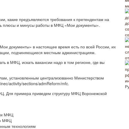
м
сии, какие предъявляются требования к претендентам на
сть плюсы и минусы работы в МФЦ «Мои документы».
с
Мои документы» в настоящее время есть по всей России, их
низации, подчиняющиеся местным администрациям.
от
ать в МФЦ, искать вакансии надо в том регионе, где вы
лам, установленным централизованно Министерством
и
nec/activity/sections/admReform/mfc.
Р
МФЦ. Для примера приведем структуру МФЦ Воронежской
ети МФЦ
ию МФЦ
онным технологиям