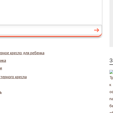
рное кресло для ребенка
З
ника
ии
терного кресла
ь