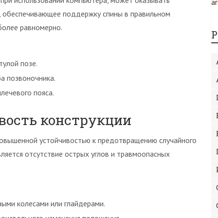
 при использовании компьютера, может оказывать
о, обеспечивающее поддержку спины в правильном
 более равномерно.
Р
тулой позе.
а позвоночника.
лечевого пояса.
ивость конструкции
повышенной устойчивостью к предотвращению случайного
ляется отсутствие острых углов и травмоопасных
ными колесами или глайдерами.