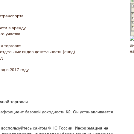
отранспорта
сти в аренду
го участка
я торговля
отдельных видов деятельности (енвд)
вд
вд в 2017 году
оэффициент базовой доходности К2. Он устанавливается
и воспользуйтесь сайтом ФНС России.
Информация на
о перепроверять в правовых базах данных
, например,