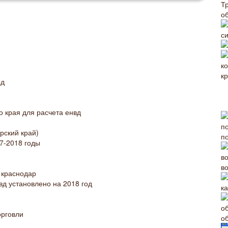
Т
о
с
од
о края для расчета енвд
рский край)
п
17-2018 годы
во
 краснодар
вд установлено на 2018 год
к
орговли
о