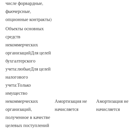
числе форвардные,
фьючерсные,
опционные контракты)
Объекты основных
средств
некоммерческих
организацийДля целей
бухгалтерского
учета:любыеДля целей
налогового
учета:Только
имущество
некоммерческих
Амортизация не
Амортизация не
организаций,
начисляется
начисляется
полученное в качестве
целевых поступлений