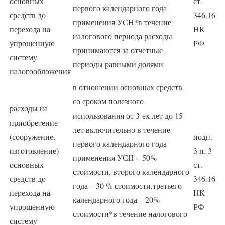
основных
ст.
первого календарного года
средств до
346.16
применения УСН*в течение
перехода на
НК
налогового периода расходы
упрощенную
РФ
принимаются за отчетные
систему
периоды равными долями
налогообложения
в отношении основных средств
со сроком полезного
расходы на
использования от 3-ех лет до 15
приобретение
лет включительно в течение
(сооружение,
подп.
первого календарного года
изготовление)
3 п. 3
применения УСН – 50%
основных
ст.
стоимости, второго календарного
средств до
346.16
года – 30 % стоимости,третьего
перехода на
НК
календарного года – 20%
упрощенную
РФ
стоимости*в течение налогового
систему