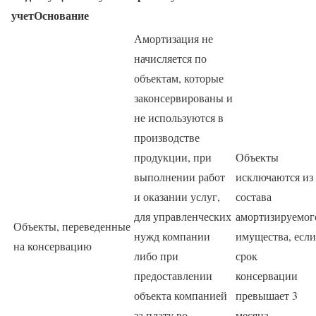
учет
Основание
Амортизация не
начисляется по
объектам, которые
законсервированы и
не используются в
производстве
продукции, при
Объекты
выполнении работ
исключаются из
и оказании услуг,
состава
для управленческих
амортизируемог
Объекты, переведенные
нужд компании
имущества, если
на консервацию
либо при
срок
предоставлении
консервации
объекта компанией
превышает 3
за плату во
месяца