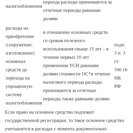
периода расходы принимаются за
налогообложения
отчетные периоды равными
долями
расходы на
в отношении основных средств
приобретение
со сроком полезного
(сооружение,
подп.
использования свыше 15 лет – в
изготовление)
3 п. 3
течение первых 10 лет
основных
ст.
применения УСН равными
средств до
346.16
долями стоимости ОС*в течение
перехода на
НК
налогового периода расходы
упрощенную
РФ
принимаются за отчетные
систему
периоды также равными долями
налогообложения
Если право на основное средство подлежит
государственной регистрации, то такое основное средство
учитывается в расходах с момента документально