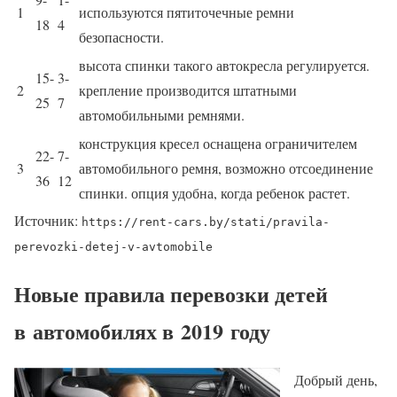
1
используются пятиточечные ремни
18
4
безопасности.
высота спинки такого автокресла регулируется.
15-
3-
2
крепление производится штатными
25
7
автомобильными ремнями.
конструкция кресел оснащена ограничителем
22-
7-
3
автомобильного ремня, возможно отсоединение
36
12
спинки. опция удобна, когда ребенок растет.
Источник:
https://rent-cars.by/stati/pravila-
perevozki-detej-v-avtomobile
Новые правила перевозки детей
в автомобилях в 2019 году
Добрый день,