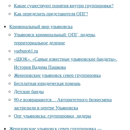
Какие существуют понятия внутри группировки?
Как определить представителя ОПГ?
Криминальный мир ульяновска
Ульяновск криминальный: ОПГ, лидеры,
территориальное деление
yurburo61.ru
«ШОК». «Самые известные ульяновские бандиты».
История Вадима Пашкова
Жениховские ульяновск север группировка
Бесплатная юридическая помощь
Детские банды
90-е возвращаются… Авторитетного бизнесмена
застрелили в центре Ульяновска
Опг ульяновска: группировки, лидеры
Жениховские ульяновск север группировка —