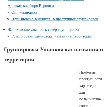
Адвокатское бюро Вершина
Опг ульяновска
В ульяновске действует 16 преступных группировок
Жениховские ульяновск север группировка
Группировки ульяновска: названия и территории
Группировки Ульяновска: названия и
территории
Проблема
преступности
характерна
для
большинства
городов