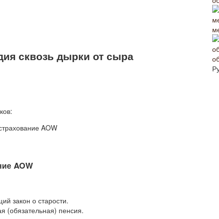
о
м
дия сквозь дырки от сыра
о
Р
ков:
 страхование AOW
ание AOW
й закон о старости.
ая (обязательная) пенсия.