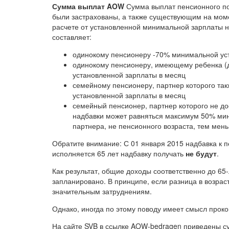
Сумма выплат AOW
Сумма выплат пенсионного пос
были застрахованы, а также существующим на мом
расчете от установленной минимальной зарплаты 
составляет:
одинокому пенсионеру -70% минимальной уст
одинокому пенсионеру, имеющему ребенка (д
установленной зарплаты в месяц
семейному пенсионеру, партнер которого та
установленной зарплаты в месяц
семейный пенсионер, партнер которого не до
надбавки может равняться максимум 50% мин
партнера, не пенсионного возраста, тем мен
Обратите внимание: С 01 января 2015 надбавка к пе
исполняется 65 лет надбавку получать
не будут
.
Как результат, общие доходы соответственно до 65
запланировано. В принципе, если разница в возрас
значительным затруднениям.
Однако, иногда по этому поводу имеет смысл прокон
На сайте SVB в ссылке AOW-bedragen приведены су