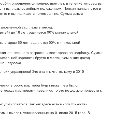
обия определяется количеством лет, в течение которых вы
ент выплаты семейным положением. Пенсия начисляется в
нетто и выплачивается ежемесячно. Сумма выплат
ановленной зарплаты в месяц.
етей) до 18 лет, равняется 90% минимальной
кже старше 65 лет, равняется 50% минимальной
стиг пенсионного возраста, имеет право на надбавку. Сумма
имальной зарплаты брутто в месяц; чем выше доход
ьше надбавка
нсии упразднена! Это значит, что те, кому в 2015
-летия второго партнера будут ниже, чем было
те между партнерами невелика, то это не должно привести к
сультироваться, так как здесь есть много тонкостей.
ммы выплат, установленные на 01июля 2015 года. В