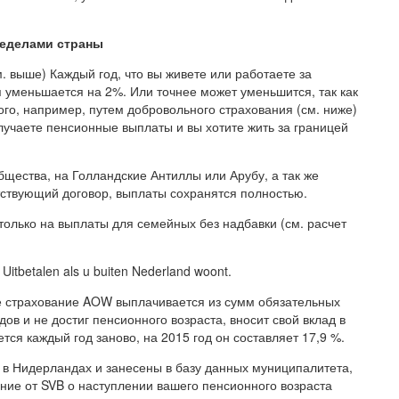
ределами страны
. выше) Каждый год, что вы живете или работаете за
уменьшается на 2%. Или точнее может уменьшится, так как
ого, например, путем добровольного страхования (см. ниже)
лучаете пенсионные выплаты и вы хотите жить за границей
щества, на Голландские Антиллы или Арубу, а так же
ствующий договор, выплаты сохранятся полностью.
 только на выплаты для семейных без надбавки (см. расчет
tbetalen als u buiten Nederland woont.
 страхование AOW выплачивается из сумм обязательных
дов и не достиг пенсионного возраста, вносит свой вклад в
я каждый год заново, на 2015 год он составляет 17,9 %.
в Нидерландах и занесены в базу данных муниципалитета,
ние от SVB о наступлении вашего пенсионного возраста