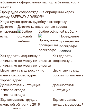
ребования к оформлению паспорта безопасности
бъектов
Процедура сопровождения обращений через
истему SAFEWAY ADVISORY
Когда нужно делать судебную экспертизу
Детские компьютерные кресла
Выбор офисной мебели
Проведение
проверки на
полиграфе
Записи
Как сделать
медкнижку в
оликлинике по месту жительства
Цвсиг увм гу мвд
россии по москве в
ахорово адрес
Должностная
инструкция
ровизора склада
Едв ветеранам
труда в московской