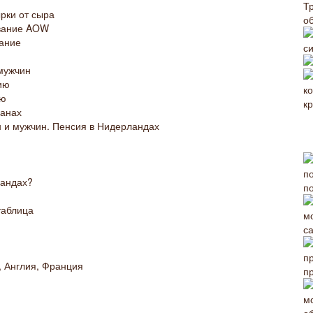
Т
рки от сыра
о
ование AOW
вание
с
мужчин
ию
ию
ранах
 и мужчин. Пенсия в Нидерландах
ландах?
п
таблица
с
, Англия, Франция
п