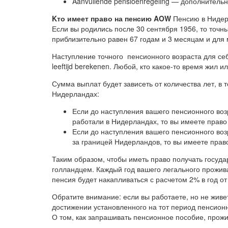
Aanvullende pensioenregeling — дополнитель
Kто имеет право на пенсию AOW
Пенсию в Нидерл
Если вы родились после 30 сентября 1956, то точн
приблизительно равен 67 годам и 3 месяцам и для 
Наступление точного пенсионного возраста для се
leeftijd berekenen. Любой, кто какое-то время жил 
Сумма выплат будет зависеть от количества лет, в 
Нидерландах:
Если до наступления вашего пенсионного воз
работали в Нидерландах, то вы имеете право
Если до наступления вашего пенсионного во
за границей Нидерландов, то вы имеете прав
Таким образом, чтобы иметь право получать госуда
голландцем. Каждый год вашего легального прожив
пенсия будет накапливаться с расчетом 2% в год о
Обратите внимание: если вы работаете, но не живе
достижении установленного на тот период пенсион
О том, как запрашивать пенсионное пособие, прожи