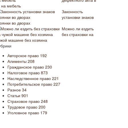
дефектного акта в
к на мебель
Законность
установки знаков
тоянки во дворах
Можно ли ездить
без страховки на
ужой машине без хозяина
убрики
Авторское право
192
Алименты
208
Гражданское право
230
Налоговое право
873
Наследственное право
221
Потребительское право
227
Разное
34
Статьи
901
Страховое право
248
Трудовое право
200
Уголовное право
179