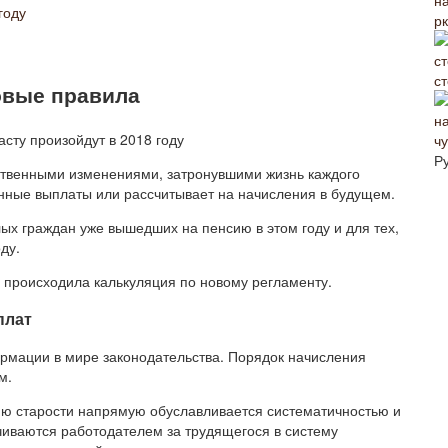
году
р
с
овые правила
ч
Р
ственными изменениями, затронувшими жизнь каждого
ионные выплаты или рассчитывает на начисления в будущем.
х граждан уже вышедших на пенсию в этом году и для тех,
ду.
, происходила калькуляция по новому регламенту.
плат
рмации в мире законодательства. Порядок начисления
м.
ию старости напрямую обуславливается систематичностью и
чиваются работодателем за трудящегося в систему