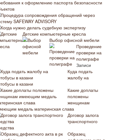
ребования к оформлению паспорта безопасности
бъектов
Процедура сопровождения обращений через
истему SAFEWAY ADVISORY
Когда нужно делать судебную экспертизу
Детские компьютерные кресла
Выбор офисной мебели
Проведение
проверки на
полиграфе
Записи
Куда подать
жалобу на
втобусы в казани
Какие доплаты
положены
женщинам
меющим медаль материнская слава
Договор залога
транспортного
редства
Образец