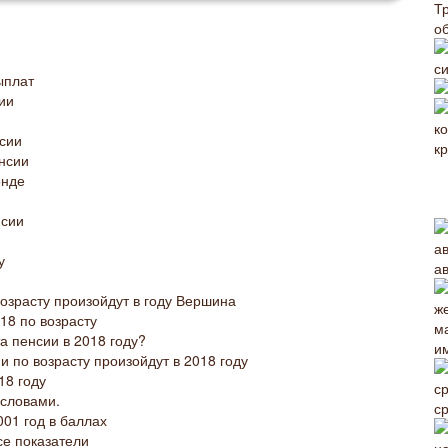
Т
о
с
ыплат
ии
сии
енсии
онде
нсии
у
а
озрасту произойдут в году Вершина
18 по возрасту
а пенсии в 2018 году?
и
 по возрасту произойдут в 2018 году
18 году
словами.
с
01 год в баллах
се показатели