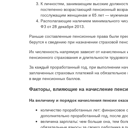
К личностям, занимающим высокие должности 
постепенно возрастающий пенсионный возраст
госслужащим женщинам и 65 лет — мужчина
Располагающие наличием минимального числа 
ФЗ от 28 декабря 2013.
Раньше составленные пенсионные права были пре
берутся к сведению при назначении страховой пенс
Их численность напрямую зависит от начисленных и
пенсионного страхования и длительности трудового
За каждый проработанный год, при выполнении на
заплаченных страховых платежей на обязательное 
в виде пенсионных баллов.
Факторы, влияющие на начисление пенс
На величину и порядок начисления пенсии ока
количество проработанных лет: финансовое о
дополнительно проработанный год, после до
величина зарплаты: чем больше она, тем бол
обязательные взносы за своего работника в п