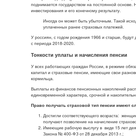
поднимается государством на постоянной основе.
инвестирования и его конечному результату.
Иногда он может быть убыточным. Такой исхо
уплаченных ранее страховых платежей.
У россиян, с годом рождения 1966 и старше, буду
с периода 2018-2020.
Тонкости уплаты и начисления пенсии
У всех работающих граждан России, в режиме обяз
капитал и страховые пенсии, имеющие свои разнови
кормильца.
Выплаты из финансов пенсионных накоплений расп
единовременной характера, срочной и накопительн
Право получать страховой тип пенсии имеют с
Достигли соответствующего возраста: женщи
получают позволение на начисление страхов
Имеющие рабочую выслугу в виде 15 лет деяте
Закона № 400-ФЗ от 28 декабря 2013 г.;