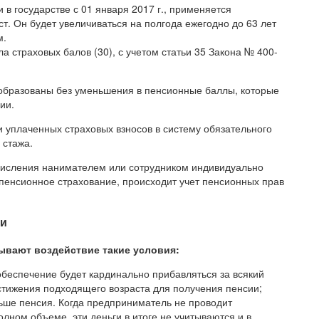
в государстве с 01 января 2017 г., применяется
. Он будет увеличиваться на полгода ежегодно до 63 лет
м.
страховых балов (30), с учетом статьи 35 Закона № 400-
образованы без уменьшения в пенсионные баллы, которые
ии.
 уплаченных страховых взносов в систему обязательного
 стажа.
числения нанимателем или сотрудником индивидуально
пенсионное страхование, происходит учет пенсионных прав
ии
зывают воздействие такие условия:
беспечение будет кардинально прибавляться за всякий
стижения подходящего возраста для получения пенсии;
ьше пенсия. Когда предприниматель не проводит
олном объеме, эти деньги в итоге не учитываются и в