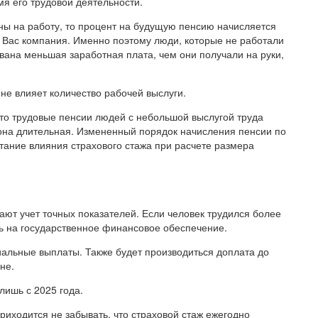
мя его трудовой деятельности.
ы на работу, то процент на будущую пенсию начисляется
а Вас компания. Именно поэтому люди, которые не работали
ана меньшая заработная плата, чем они получали на руки,
не влияет количество рабочей выслуги.
что трудовые пенсии людей с небольшой выслугой труда
она длительная. Измененный порядок начисления пенсии по
тание влияния страхового стажа при расчете размера
ют учет точных показателей. Если человек трудился более
ть на государственное финансовое обеспечение.
иальные выплаты. Также будет производиться доплата до
не.
лишь с 2025 года.
иходится не забывать, что страховой стаж ежегодно