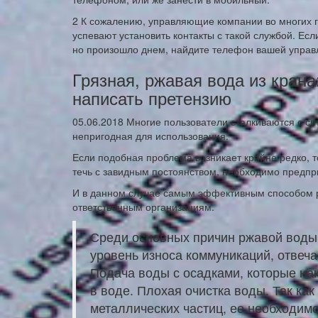
2 К сожалению, управляющие компании во многих г
успевают установить контакты с такой службой. Ес
но произошло днем, найдите телефон вашей упра
Грязная, ржавая вода из крана
написать претензию
05.06.2018 Многие пользователи сталкиваются с сит
непригодная для использования.
Если подобная проблема возникает крайне редко, т
течь с завидным постоянством, необходимо предпр
И в данном случае самым эффективным способом 
ответственным организациям.
Среди основных причин ржавой воды 
уровень износа коммуникаций, отвеч
Подача воды с осадками, которые на
в воде. Плохая очистка воды. Так ка
металлических частиц, ее необходим