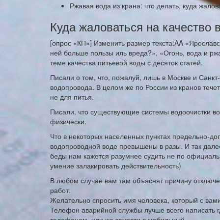
Ржавая вода из крана: что делать, куда жалов
Куда жаловаться на качество 
[опрос «КП»] Изменить размер текста:AA «Ярослав
ней больше пользы иль вреда?», «Огонь, вода и рж
теме качества питьевой воды с десяток статей.
Писали о том, что, пожалуй, лишь в Москве и Санк
водопровода. В целом же по России из кранов течет
не для питья.
Писали, что существующие системы водоочистки во
физически.
Что в некоторых населенных пунктах предельно-д
водопроводной воде превышены в разы. И так далее
беды нам кажется разумнее судить не по официаль
умение залакировать действительность)
В любом случае вам там объяснят причину отключе
работ.
Желательно спросить имя человека, который с вами 
Телефон аварийной службы лучше всего написать г
телефоном, или же занести в мобильный.