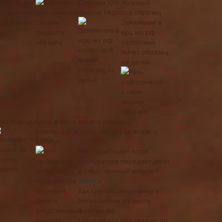
Справка для льготной
пенсии педагога образец
Заявление в
ерц мо рф
налоговый
вычет образец
на детей
ечь подсудимого в свою защиту образец
Благодарственное письмо за встречу
шаблон
Что происходит когда
прокуратура передает дело
в следственный комитет
Записи
Как сделать медкнижку в
поликлинике по месту
жительства
Цвсиг увм гу мвд россии по