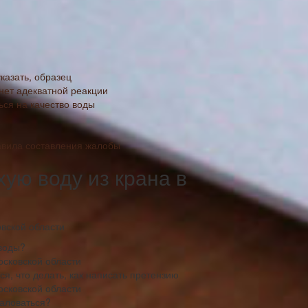
казать, образец
нет адекватной реакции
ься на качество воды
равила составления жалобы
хую воду из крана в
 воды?
осковской области
ся, что делать, как написать претензию
осковской области
жаловаться?