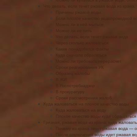
Что делать, если течет ржавая вода из крана,
Причины ржавой воды
Если плохое качество водопроводной в
Можно ли в ней мыться
Можно ли ее пить
Что делать, если течет ржавая вода
Через сколько жаловаться
Какие понадобятся факты
Куда сначала обратиться
Можно ли требовать перерасчет
Сроки реагирования УК
Образец жалобы
В ЖИ
В Роспотребнадзор
В прокуратуру
Сроки рассмотрения жалоб
Куда жаловаться на плохое качество воды
Куда жаловаться на воду
Плохое качество воды куда обращаться
Грязная, ржавая вода из крана: куда жаловать
Почему из крана течет ржавая вода — 
После отключения воды идет ржавая во