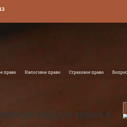
е право
Налоговое право
Страховое право
Вопрос
плохую воду из крана в