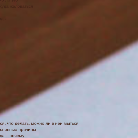
 куда жаловаться
оды
ся, что делать, можно ли в ней мыться
основные причины
да – почему