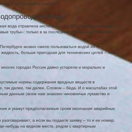
аться и как составить жалобу
водопроводной воды?
ская вода отравлена кислотами…», «Водопроводная вода – в
авые трубы»: только в за последние месяцы мы посвятили
т-Петербурге можно смело пользоваться водой из
 жидкость, больше пригодная для технических целей – никак
 многих городах России давно устарели и морально и
опустимые нормы содержания вредных веществ в
, так далее, так далее. Словом – беда. И о масштабах этой
ным данным (всем нам знакомо чиновничье лукавство и
ния и укажут предполагаемые сроки окончания аварийных
разговаривает, а если вы подаете заявку – то и ее номер.
де-нибудь на видном месте, рядом с квартирным