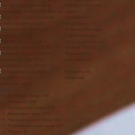
москве в сахорово
адрес
Должностная
инструкция
провизора склада
Едв ветеранам
труда в московской
области в 2018
Возмещение
расходов на
едосмотр из фсс 2018
Проценты по
кредитам
благаются ли ндс
убрики
Авторское право
192
Алименты
208
Гражданское право
230
Налоговое право
873
Наследственное право
221
Потребительское право
227
Разное
35