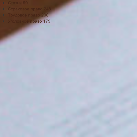
Статьи
901
Страховое право
248
Трудовое право
200
Уголовное право
179