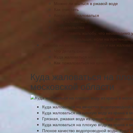
Можно ли мыться в ржавой воде
Как очистить
Когда пора жаловаться
Куда жаловаться?
Доказательства
Как составить жалобу, что необходимо у
Что делать дальше, если на претензию 
Жалоба на качество воды. Куда и как жаловат
Что делать сначала?
Куда жаловаться на качество воды
Как пожаловаться на качество воды: п
Куда жаловаться на пло
московской области
Куда жаловаться на качество водопроводной
Куда жаловаться на плохую воду из крана в м
Грязная, ржавая вода из крана: куда жаловать
Куда жаловаться на плохую воду из крана в м
Плохое качество водопроводной воды. Куда 