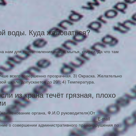
ой воды. Куда жаловаться?
на нам для приготовления пищи, мытья, стирки. Да что там
лучше всего совершенно прозрачная. 3) Окраска. Желательно
вой шкале допускается до 20°; 4) Температура.
ли из крана течёт грязная, плохо
ми
аименование органа, Ф.И.О руководителя)От
.________________________________________E-mail
ие о совершении административного правонарушения по