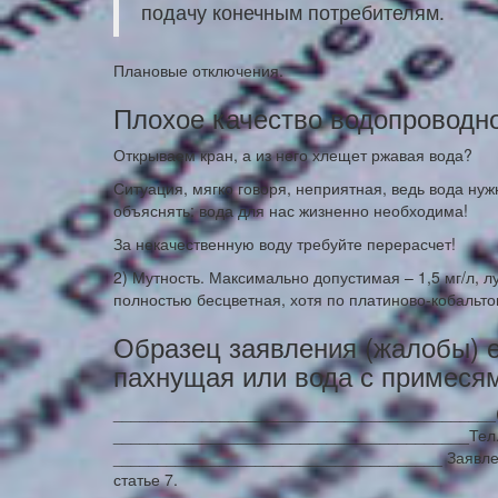
подачу конечным потребителям.
Плановые отключения.
Плохое качество водопроводн
Открываем кран, а из него хлещет ржавая вода?
Ситуация, мягко говоря, неприятная, ведь вода нуж
объяснять: вода для нас жизненно необходима!
За некачественную воду требуйте перерасчет!
2) Мутность. Максимально допустимая – 1,5 мг/л, 
полностью бесцветная, хотя по платиново-кобальто
Образец заявления (жалобы) ес
пахнущая или вода с примеся
___________________________________________(н
________________________________________Тел
_____________________________________ Заявлен
статье 7.