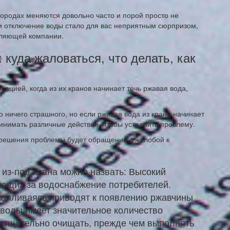
ородах меняются довольно часто и порой просто не
ли отключение воды стало для вас неприятным сюрпризом,
вляющей компании.
: куда жаловаться, что делать, как
уацией, когда из их кранов начинает течь ржавая вода,
о ничего страшного, но если ржавая вода из крана начинает
инимать различные действия, чтобы устранить проблему.
решения проблемы будет обращение с жалобой к
из-под крана можно назвать: Высокий
ающих за водоснабжение потребителей.
капливаясь приводят к появлению ржавчины
к воды имеет значительное количество
о тщательно очищать, прежде чем выполнять