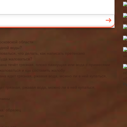
осковской области
одной воды?
ловаться, что делать, как написать претензию
Куда жаловаться?
м
ана течёт грязная, плохо пахнущая или вода с примесями
 жаловаться и как составить жалобу
рана идет грязная, ржавая вода, можно ли в ней купаться,
о
Р
дет грязная, ржавая вода, можно ли в ней купаться,
ичины
на: образец
но
но ли это