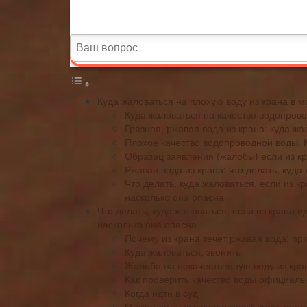
Куда жаловаться на плохую воду из крана в м
Куда жаловаться на качество водопров
Грязная, ржавая вода из крана: куда жа
Плохое качество водопроводной воды. 
Образец заявления (жалобы) если из кр
Ржавая вода из крана: что делать, куда
Что делать, куда жаловаться, если из к
насколько она опасна
Что делать, куда жаловаться, если из крана и
насколько она опасна
Почему из крана течет ржавая вода: пр
Куда жаловаться, звонить
Жалоба на некачественную воду из кра
Как проверить качество воды официаль
Когда идти в суд
Можно ли купаться в ржавой воде, опас