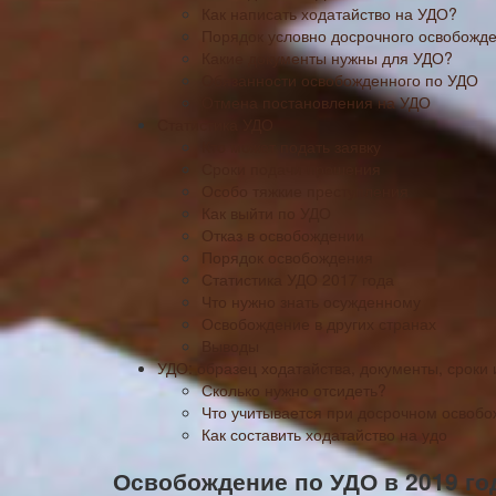
Как написать ходатайство на УДО?
Порядок условно досрочного освобожд
Какие документы нужны для УДО?
Обязанности освобожденного по УДО
Отмена постановления на УДО
Статистика УДО
Кто может подать заявку
Сроки подачи прошения
Особо тяжкие преступления
Как выйти по УДО
Отказ в освобождении
Порядок освобождения
Статистика УДО 2017 года
Что нужно знать осужденному
Освобождение в других странах
Выводы
УДО: образец ходатайства, документы, сроки 
Сколько нужно отсидеть?
Что учитывается при досрочном освоб
Как составить ходатайство на удо
Освобождение по УДО в 2019 го