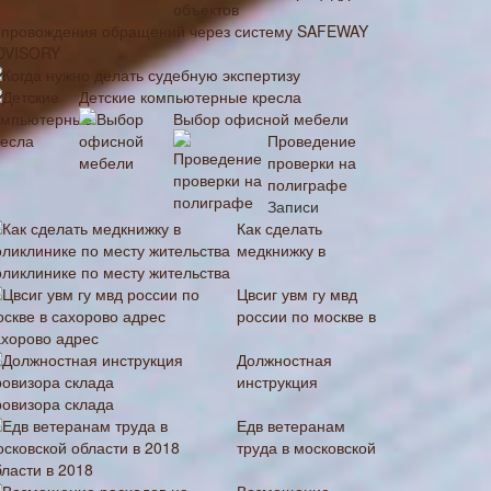
опровождения обращений через систему SAFEWAY
DVISORY
Когда нужно делать судебную экспертизу
Детские компьютерные кресла
Выбор офисной мебели
Проведение
проверки на
полиграфе
Записи
Как сделать
медкнижку в
оликлинике по месту жительства
Цвсиг увм гу мвд
россии по москве в
ахорово адрес
Должностная
инструкция
ровизора склада
Едв ветеранам
труда в московской
бласти в 2018