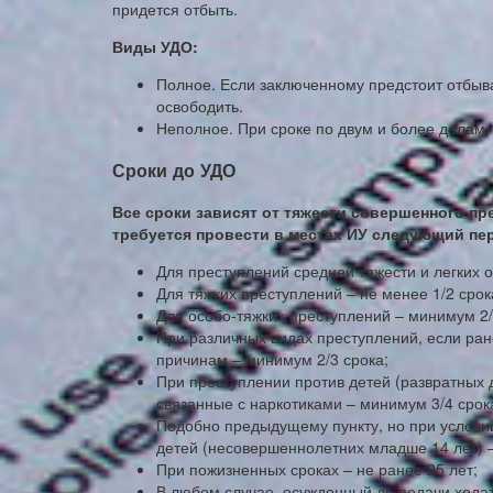
придется отбыть.
Виды УДО:
Полное. Если заключенному предстоит отбыва
освободить.
Неполное. При сроке по двум и более делам,
Сроки до УДО
Все сроки зависят от тяжести совершенного пре
требуется провести в местах ИУ следующий пе
Для преступлений средней тяжести и легких 
Для тяжких преступлений – не менее 1/2 срок
Для особо-тяжких преступлений – минимум 2/
При различных видах преступлений, если ра
причинам – минимум 2/3 срока;
При преступлении против детей (развратных д
связанные с наркотиками – минимум 3/4 срок
Подобно предыдущему пункту, но при услови
детей (несовершеннолетних младше 14 лет) –
При пожизненных сроках – не ранее 25 лет;
В любом случае, осужденный до подачи ходат