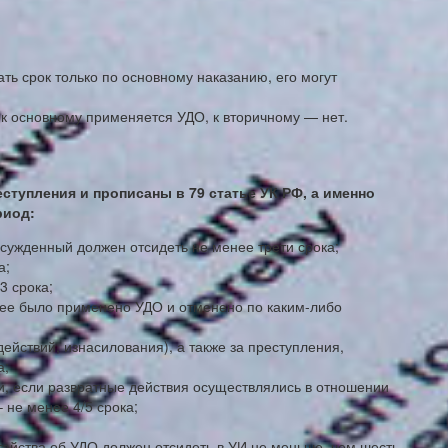
ть срок только по основному наказанию, его могут
 к основному применяется УДО, к вторичному — нет.
ступления и прописаны в 79 статье УК РФ, а именно
риод:
осужденный должен отсидеть не менее трети срока;
а;
3 срока;
нее было применено УДО и отменено по каким-либо
ействий, изнасилования), а также за преступления,
а;
и, если развратные действия осуществлялись в отношении
 не менее 4/5 срока;
айства об УДО должен отсидеть в УИ не меньше, чем шесть