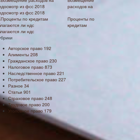
Возмещение
расходов на
едосмотр из фсс 2018
Проценты по
кредитам
благаются ли ндс
убрики
Авторское право
192
Алименты
208
Гражданское право
230
Налоговое право
873
Наследственное право
221
Потребительское право
227
Разное
34
Статьи
901
Страховое право
248
Трудовое право
200
Уголовное право
179