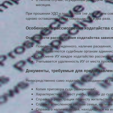
месяцев.
При прошении УДО к подросткам (не достигшим со
однако оставшиеся сроки сокращаются в два раза.
Особенность рассмотрения ходатайства 
Особенности рассмотрения ходатайства зависят
Поведение осужденного, наличие раскаяния, 
предоставляются судебным органам админи
При смене ИУ каждое ходатайство рассматри
Учитывается удаленность ИУ от места прожив
Документы, требуемые для предоставлен
Непосредственно само ходатайство, поданное осу
Копия приговора суда (заверенная);
Характеристики (с мест учебы, работы до суд
Справка о регистрации по месту жительства (
Справка о численном составе семьи, наличие
Справка о наличии людей, находящихся на и