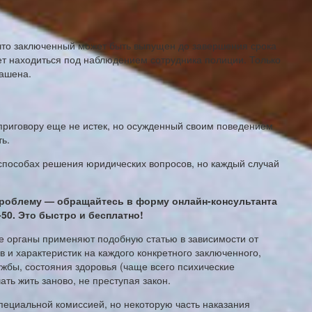
что заключенный может быть выпущен до завершения срока
ет находиться под наблюдением сотрудника полиции. Только
гашена.
 приговору еще не истек, но осужденный своим поведением
ь.
способах решения юридических вопросов, но каждый случай
роблему — обращайтесь в форму онлайн-консультанта
-50. Это быстро и бесплатно!
ые органы применяют подобную статью в зависимости от
в и характеристик на каждого конкретного заключенного,
жбы, состояния здоровья (чаще всего психические
ать жить заново, не преступая закон.
пециальной комиссией, но некоторую часть наказания