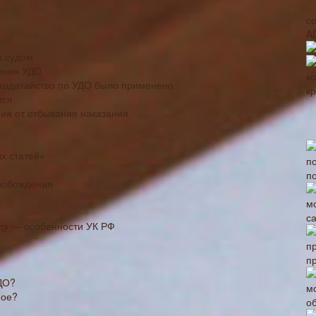
с
A
а судом
ения УДО
к ходатайство по УДО было применено
тся
ия от отбывания наказания
х статей»
п
вобождения
с
оду — особенности УК РФ
п
ДО?
ное?
о