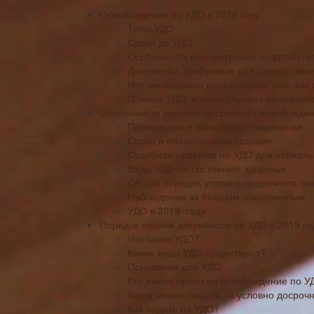
Освобождение по УДО в 2019 году
Типы УДО
Сроки до УДО
Особенность рассмотрения ходатайств
Документы, требуемые для предоставл
Что необходимо делать после того, ка
Отмена УДО, в каких случаях применяе
Особенности условно-досрочного освобожден
Правильное и понятное определение
Сроки и обязательные условия
Судебная практика по УДО для «тяжелы
Виды УДО по состоянию здоровья
Общий порядок условно-досрочного ос
Наблюдение за бывшим заключенным
УДО в 2019 году
Порядок подачи документов на УДО в 2019 г
Что такое УДО?
Какие виды УДО существуют?
Основания для УДО
Кто имеет право на освобождение по У
Когда можно подать на условно досроч
Как подать на УДО?