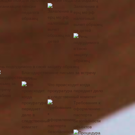
пенсии педагога образец
Заявление в
ерц мо рф
налоговый
вычет образец
на детей
ечь подсудимого в свою защиту образец
Благодарственное письмо за встречу
шаблон
Что происходит когда
прокуратура передает дело
в следственный комитет
Требования к
оформлению
паспорта
безопасности
объектов
Процедура