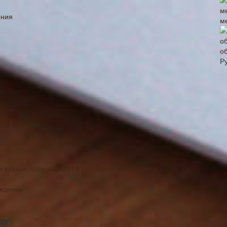
ения
м
о
Р
и статьи, поправки 2018 | Юридические Советы
ождении
ду