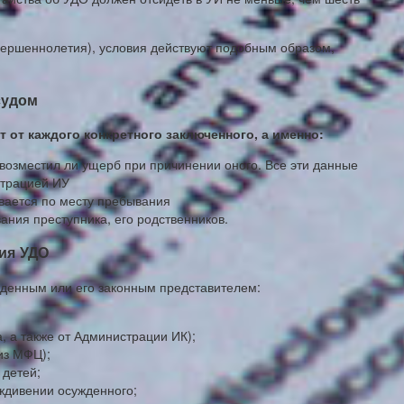
вершеннолетия), условия действуют подобным образом,
судом
 от каждого конкретного заключенного, а именно:
возместил ли ущерб при причинении оного. Все эти данные
страцией ИУ
вается по месту пребывания
ания преступника, его родственников.
ия УДО
жденным или его законным представителем:
а, а также от Администрации ИК);
из МФЦ);
 детей;
ждивении осужденного;