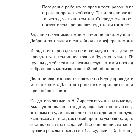
Поведение ребенка во время тестирования п
строго подражать образцу. Также оценивается
то, чего делать не хочется. Сосредоточеннос
показателем при оценке подготовки к школе.
Задание не занимает много времени, поэтому при в
Доброжелательная и спокойная атмосфера помогаю
Иногда тест проводится не индивидуально, а для г
присутствует, тем менее точным будет результат. П
группы детей с самым низким результатом и проводи
собранность малыша в спокойной обстановке.
Диагностика готовности к школе по Керну проводитс
можно и дома. Для этого родителям пригодится опи
приведённых ниже.
Создатель экзамена Я. Йирасек изучал связь межд
Было установлено, что дети, сдавшие тест отлично,
которым не удалось справиться с заданием, полу
использовать тест, как некий прогноз успешности, н
составлен из трех заданий. Все они оцениваются от
лучший результат означает 1, а худший — 5. В кон