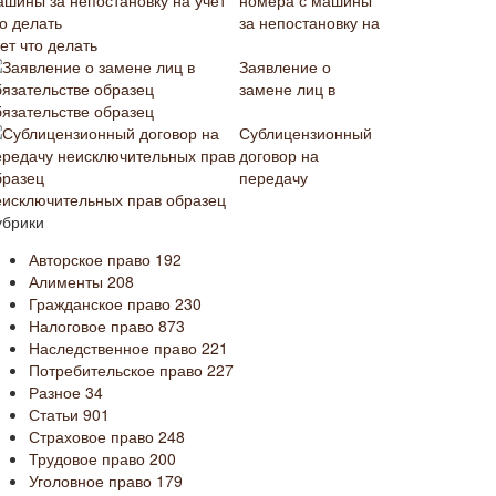
номера с машины
за непостановку на
ет что делать
Заявление о
замене лиц в
бязательстве образец
Сублицензионный
договор на
передачу
еисключительных прав образец
убрики
Авторское право
192
Алименты
208
Гражданское право
230
Налоговое право
873
Наследственное право
221
Потребительское право
227
Разное
34
Статьи
901
Страховое право
248
Трудовое право
200
Уголовное право
179