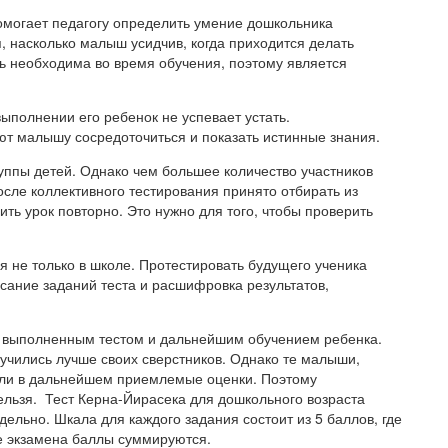
омогает педагогу определить умение дошкольника
, насколько малыш усидчив, когда приходится делать
ть необходима во время обучения, поэтому является
ыполнении его ребенок не успевает устать.
т малышу сосредоточиться и показать истинные знания.
руппы детей. Однако чем большее количество участников
осле коллективного тестирования принято отбирать из
ть урок повторно. Это нужно для того, чтобы проверить
я не только в школе. Протестировать будущего ученика
сание заданий теста и расшифровка результатов,
у выполненным тестом и дальнейшим обучением ребенка.
 учились лучше своих сверстников. Однако те малыши,
чали в дальнейшем приемлемые оценки. Поэтому
ельзя.
Тест Керна-Йирасека для дошкольного возраста
дельно. Шкала для каждого задания состоит из 5 баллов, где
це экзамена баллы суммируются.