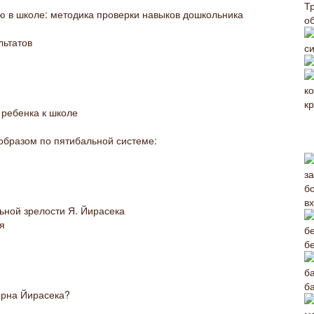
Т
ию в школе: методика проверки навыков дошкольника
о
льтатов
с
 ребенка к школе
образом по пятибальной системе:
в
льной зрелости Я. Йирасека
ия
б
б
ерна Йирасека?