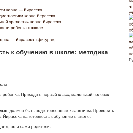
сти керна — йирасека
уч
диагностики керна-йерасека
ной зрелости» керна-йирасека
ности ребенка к школе
о
 керна — йирасека «фигура»,
сть к обучению в школе: методика
н
а
Р
коле
 ребенка. Приходя в первый класс, маленький человек
малыш должен быть подготовленным к занятиям. Проверить
-Йирасека на готовность к обучению в школе.
агог, но и сами родители.