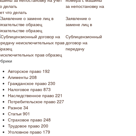
номера с машины
за непостановку на
ет что делать
Заявление о
замене лиц в
бязательстве образец
Сублицензионный
договор на
передачу
еисключительных прав образец
убрики
Авторское право
192
Алименты
208
Гражданское право
230
Налоговое право
873
Наследственное право
221
Потребительское право
227
Разное
34
Статьи
901
Страховое право
248
Трудовое право
200
Уголовное право
179