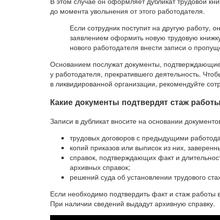
В этом случае он оформляет дубликат трудовой кн
до момента увольнения от этого работодателя.
Если сотрудник поступит на другую работу, 
заявлением оформить новую трудовую книжку,
нового работодателя внести записи о пропущ
Основанием послужат документы, подтверждающие 
у работодателя, прекратившего деятельность. Что
в ликвидированной организации, рекомендуйте сотр
Какие документы подтвердят стаж работ
Записи в дубликат вносите на основании документо
трудовых договоров с предыдущими работод
копий приказов или выписок из них, заверен
справок, подтверждающих факт и длительно
архивных справок;
решений суда об установлении трудового ста
Если необходимо подтвердить факт и стаж работы в
При наличии сведений выдадут архивную справку.