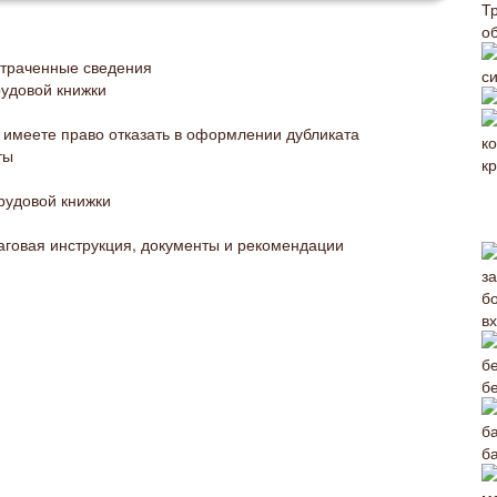
Т
о
утраченные сведения
с
рудовой книжки
о имеете право отказать в оформлении дубликата
ты
трудовой книжки
аговая инструкция, документы и рекомендации
в
б
б