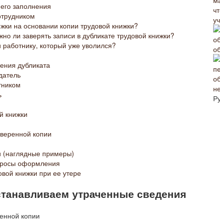
 его заполнения
отрудником
уч
ижки на основании копии трудовой книжки?
жно ли заверять записи в дубликате трудовой книжки?
 работнику, который уже уволился?
о
ения дубликата
датель
тником
н
ь
Р
й книжки
аверенной копии
и (наглядные примеры)
опросы оформления
вой книжки при ее утере
станавливаем утраченные сведения