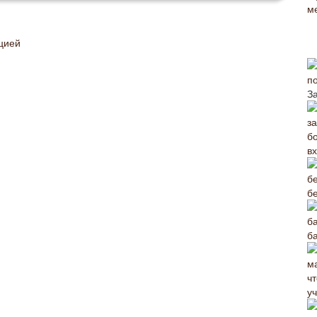
цией
п
З
в
б
б
уч