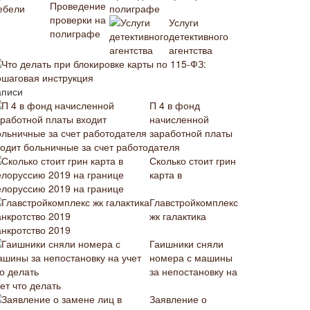
полиграфе
Услуги
детективного
агентства
Что делать при блокировке карты по 115-ФЗ:
ошаговая инструкция
аписи
П 4 в фонд
начисленной
заработной платы
ходит больничные за счет работодателя
Сколько стоит грин
карта в
елоруссию 2019 на границе
Главстройкомплекс
жк галактика
анкротство 2019
Гаишники сняли
номера с машины
за непостановку на
ет что делать
Заявление о