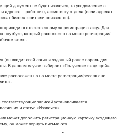
одящий документ не будет извлечен, то уведомление о
и адресат – работник), ассистенту отдела (если адресат –
ресат бизнес-юнит или неизвестен).
 приходит к ответственному за регистрацию лицу. Для
а ноутбуке, который расположен на месте регистрации/
абочем столе.
 (он вводит свой логин и заданный ранее пароль для
оты. В данном случае выбирает «Получение входящей».
кже расположен на на месте регистрации/ресепшене,
чить».
е соответствующих записей устанавливается
звлечения и статус «Извлечен».
ник может дополнить регистрационную карточку входящего
ему, он может вернуть письмо отв.