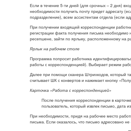
Если в течение 5-ти дней (для срочных – 2 дня) вх
необходимости получить почту придет адресату (есл
подразделение), всем ассистентам отдела (если ад
При получении входящей корреспонденции работник
регистрации факта получения письма необходимо н
ресепшене, зайти по ярлыку, расположенному на р
Ярлык на рабочем столе
Программа попросит работника идентифицироваться
работы с корреспонденцией). Выбирает режим раб
Далее при помощи сканера Штрихкодов, который та
считывает ШК с конвертов и нажимает кнопку «Полу
Карточка «Работа с корреспонденцией»
После получения корреспонденции в карточк
пользователь, который извлек письмо, дата и
При необходимости, придя на рабочее место работ
письма. Если оказалось, что письмо адресовано не 