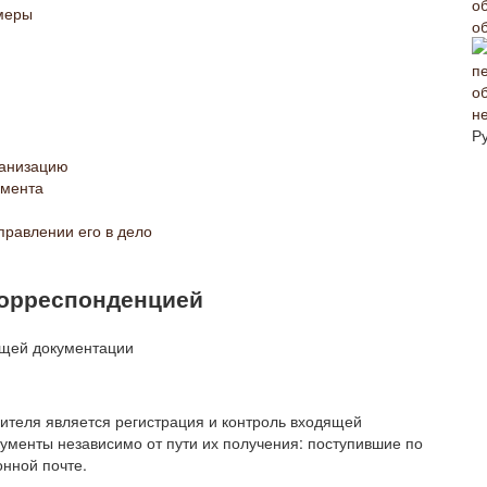
имеры
о
н
Р
ганизацию
умента
правлении его в дело
корреспонденцией
ителя является регистрация и контроль входящей
ументы независимо от пути их получения: поступившие по
онной почте.