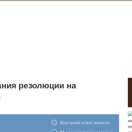
ания резолюции на
и