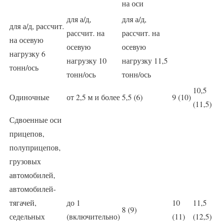
на оси
для а/д,
для а/д,
для а/д, рассчит.
рассчит. на
рассчит. на
на осевую
осевую
осевую
нагрузку 6
нагрузку 10
нагрузку 11,5
тонн/ось
тонн/ось
тонн/ось
10,5
Одиночные
от 2,5 м и более
5,5 (6)
9 (10)
(11,5)
Сдвоенные оси
прицепов,
полуприцепов,
грузовых
автомобилей,
автомобилей-
тягачей,
до 1
10
11,5
8 (9)
седельных
(включительно)
(11)
(12,5)